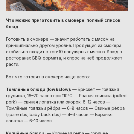
Что можно приготовить в смокере: полный список
блюд
Готовить в смокере — значит работать с мясом на
принципиально другом уровне. Продукция из смокера
стабильно входит в топ-10 популярных мясных блюд в
ресторанах BBQ-формата, и спрос на неё продолжает
расти.
Вот что готовят в смокере чаще всего:
Томлёные блюда (low&slow):
— Брискет — говяжья
грудинка, 16–20 часов при 110°C — Рваная свинина (pulled
pork) — свиная лопатка или окорок, 8–12 часов —
Томлёные говяжьи рёбра — 6–8 часов — Свиные рёбра
(spare ribs, baby back ribs) — 4–6 часов — Баранья
лопатка — 6–10 часов
Копчёные блюда:
— Копчёная рыба — горячее